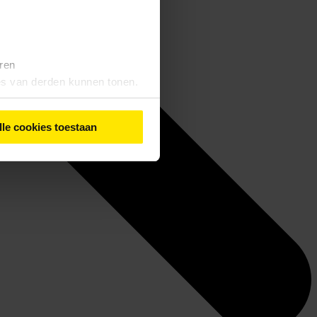
eren
tes van derden kunnen tonen.
lle cookies toestaan
iebeleid
' vindt u meer