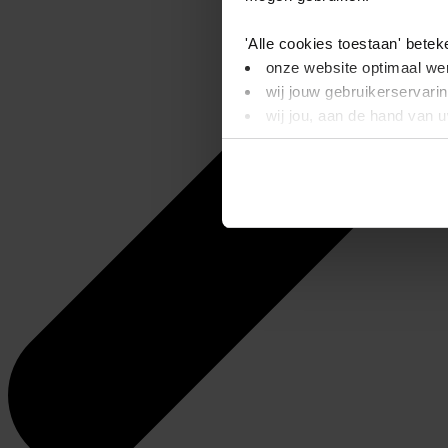
'Alle cookies toestaan' betek
onze website optimaal wer
wij jouw gebruikerservari
wij jou, aan de hand van 
'Alleen basis cookies' beteke
je onze video’s niet kunt
wij alleen noodzakelijke-,
Dit bericht verdwijnt zodra u
informatie. Op deze pagina 