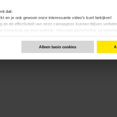
ent dat:
kt en je ook gewoon onze interessante video’s kunt bekijken!
ng en de effectiviteit van onze campagnes kunnen blijven verbet
uw interesses op onze website, relevante advertenties op websi
nt dat:
Alleen basis cookies
A
 bekijken, zonde toch…?
 functionele- en anonieme statistieken cookies gebruiken
 een keuze maakt. Via de knop 'Details tonen' en de pagina '
Cook
kunt u ook uw keuze aanpassen.