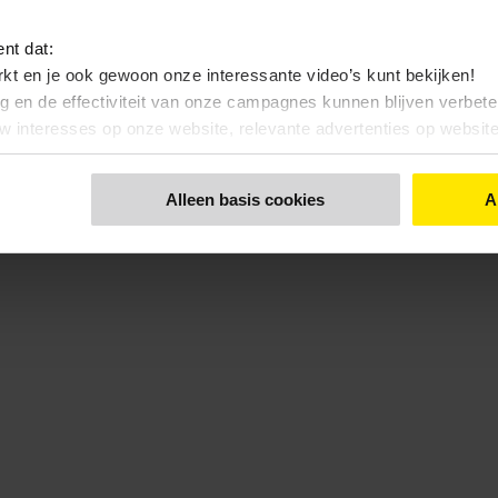
ent dat:
kt en je ook gewoon onze interessante video’s kunt bekijken!
ng en de effectiviteit van onze campagnes kunnen blijven verbet
uw interesses op onze website, relevante advertenties op websi
nt dat:
Alleen basis cookies
A
 bekijken, zonde toch…?
 functionele- en anonieme statistieken cookies gebruiken
 een keuze maakt. Via de knop 'Details tonen' en de pagina '
Cook
kunt u ook uw keuze aanpassen.