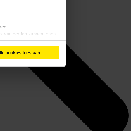
eren
tes van derden kunnen tonen.
lle cookies toestaan
iebeleid
' vindt u meer