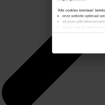
'Alle cookies toestaan' betek
onze website optimaal wer
wij jouw gebruikerservari
wij jou, aan de hand van 
'Alleen basis cookies' beteke
je onze video’s niet kunt
wij alleen noodzakelijke-,
Dit bericht verdwijnt zodra u
informatie. Op deze pagina 