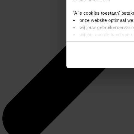
'Alle cookies toestaan' betek
onze website optimaal wer
wij jouw gebruikerservari
wij jou, aan de hand van 
'Alleen basis cookies' beteke
je onze video’s niet kunt
wij alleen noodzakelijke-,
Dit bericht verdwijnt zodra u
informatie. Op deze pagina 