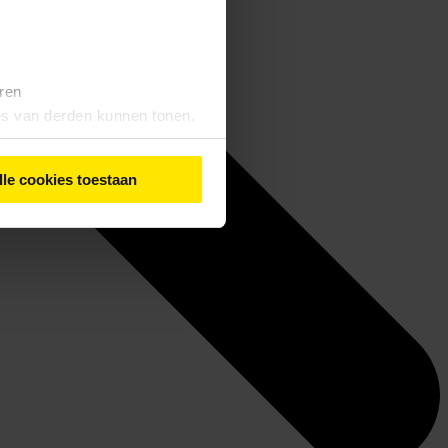
eren
tes van derden kunnen tonen.
lle cookies toestaan
iebeleid
' vindt u meer