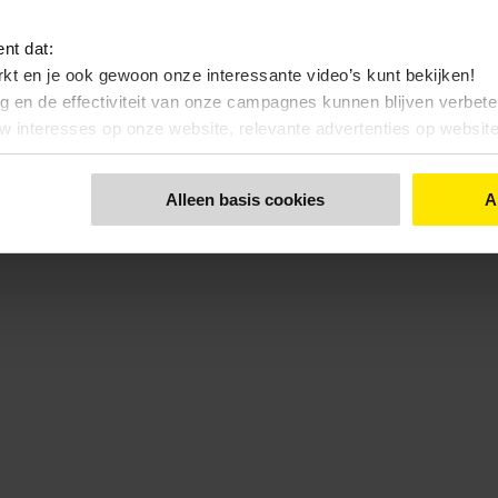
ent dat:
kt en je ook gewoon onze interessante video’s kunt bekijken!
ng en de effectiviteit van onze campagnes kunnen blijven verbet
uw interesses op onze website, relevante advertenties op websi
nt dat:
Alleen basis cookies
A
 bekijken, zonde toch…?
 functionele- en anonieme statistieken cookies gebruiken
 een keuze maakt. Via de knop 'Details tonen' en de pagina '
Cook
kunt u ook uw keuze aanpassen.