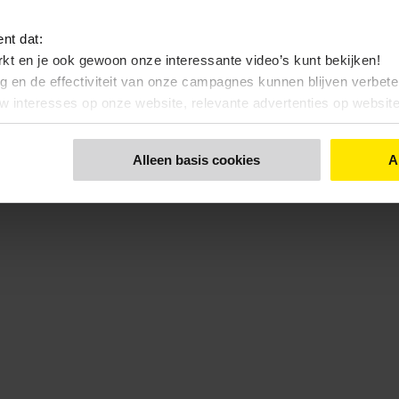
ent dat:
kt en je ook gewoon onze interessante video’s kunt bekijken!
ng en de effectiviteit van onze campagnes kunnen blijven verbet
uw interesses op onze website, relevante advertenties op websi
nt dat:
Alleen basis cookies
A
 bekijken, zonde toch…?
 functionele- en anonieme statistieken cookies gebruiken
 een keuze maakt. Via de knop 'Details tonen' en de pagina '
Cook
kunt u ook uw keuze aanpassen.