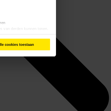
eren
tes van derden kunnen tonen.
lle cookies toestaan
iebeleid
' vindt u meer