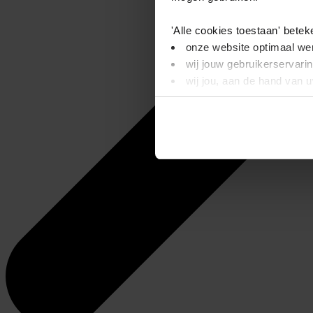
'Alle cookies toestaan' betek
onze website optimaal wer
wij jouw gebruikerservari
wij jou, aan de hand van 
'Alleen basis cookies' beteke
je onze video’s niet kunt
wij alleen noodzakelijke-,
Dit bericht verdwijnt zodra u
informatie. Op deze pagina 