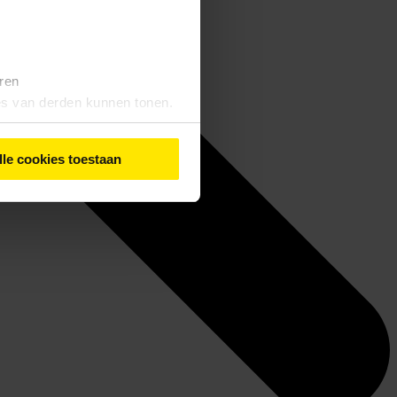
eren
tes van derden kunnen tonen.
lle cookies toestaan
iebeleid
' vindt u meer