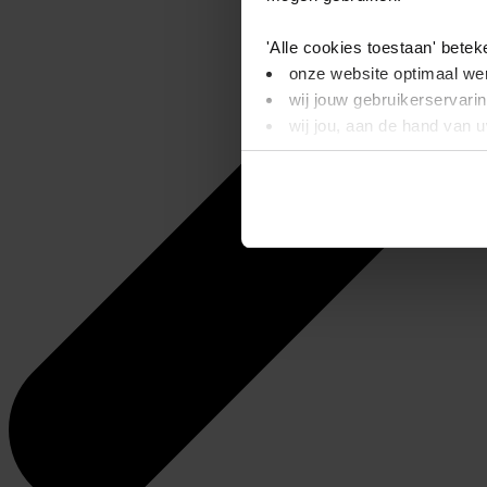
'Alle cookies toestaan' betek
onze website optimaal wer
wij jouw gebruikerservari
wij jou, aan de hand van 
'Alleen basis cookies' beteke
je onze video’s niet kunt
wij alleen noodzakelijke-,
Dit bericht verdwijnt zodra u
informatie. Op deze pagina 