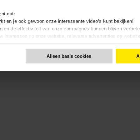
ent dat:
kt en je ook gewoon onze interessante video’s kunt bekijken!
ng en de effectiviteit van onze campagnes kunnen blijven verbet
uw interesses op onze website, relevante advertenties op websi
nt dat:
Alleen basis cookies
A
 bekijken, zonde toch…?
 functionele- en anonieme statistieken cookies gebruiken
 een keuze maakt. Via de knop 'Details tonen' en de pagina '
Cook
kunt u ook uw keuze aanpassen.