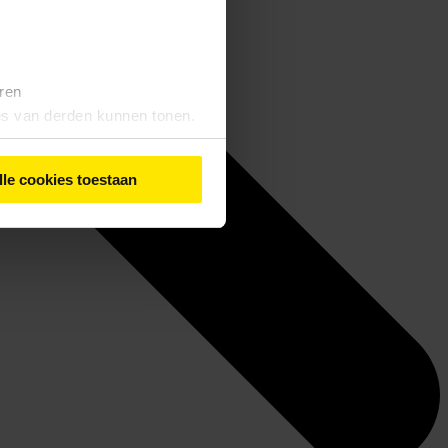
eren
tes van derden kunnen tonen.
lle cookies toestaan
iebeleid
' vindt u meer