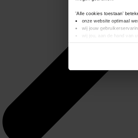
'Alle cookies toestaan' betek
onze website optimaal wer
wij jouw gebruikerservari
wij jou, aan de hand van 
'Alleen basis cookies' beteke
je onze video’s niet kunt
wij alleen noodzakelijke-,
Dit bericht verdwijnt zodra u
informatie. Op deze pagina 