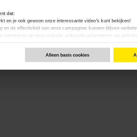
ent dat:
kt en je ook gewoon onze interessante video’s kunt bekijken!
ng en de effectiviteit van onze campagnes kunnen blijven verbet
uw interesses op onze website, relevante advertenties op websi
nt dat:
Alleen basis cookies
A
 bekijken, zonde toch…?
 functionele- en anonieme statistieken cookies gebruiken
 een keuze maakt. Via de knop 'Details tonen' en de pagina '
Cook
kunt u ook uw keuze aanpassen.