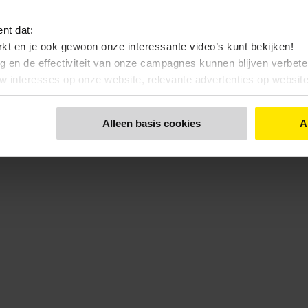
ent dat:
kt en je ook gewoon onze interessante video’s kunt bekijken!
ng en de effectiviteit van onze campagnes kunnen blijven verbet
uw interesses op onze website, relevante advertenties op websi
nt dat:
Alleen basis cookies
A
 bekijken, zonde toch…?
 functionele- en anonieme statistieken cookies gebruiken
 een keuze maakt. Via de knop 'Details tonen' en de pagina '
Cook
kunt u ook uw keuze aanpassen.