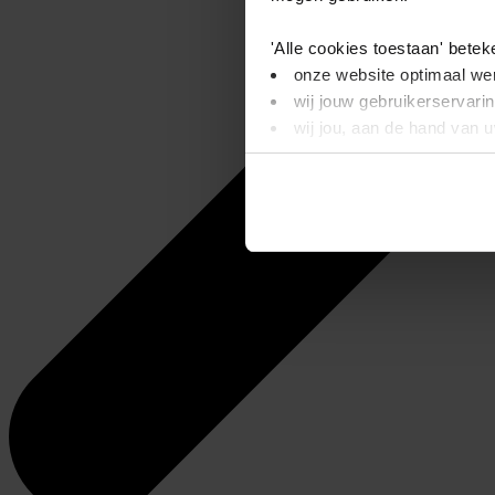
'Alle cookies toestaan' betek
onze website optimaal wer
wij jouw gebruikerservari
wij jou, aan de hand van 
'Alleen basis cookies' beteke
je onze video’s niet kunt
wij alleen noodzakelijke-,
Dit bericht verdwijnt zodra u
informatie. Op deze pagina 