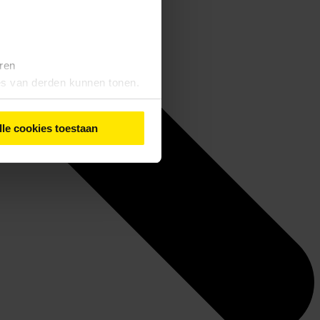
eren
tes van derden kunnen tonen.
lle cookies toestaan
iebeleid
' vindt u meer