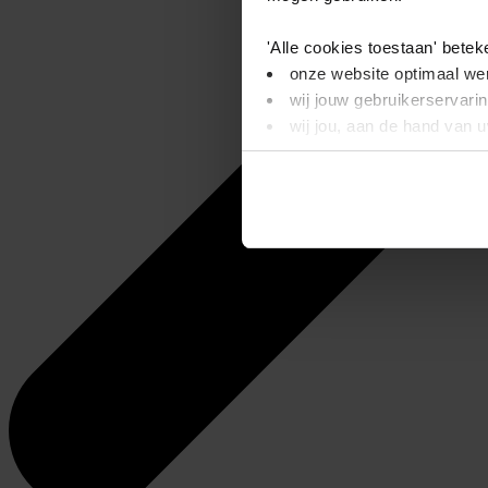
'Alle cookies toestaan' betek
onze website optimaal wer
wij jouw gebruikerservari
wij jou, aan de hand van 
'Alleen basis cookies' beteke
je onze video’s niet kunt
wij alleen noodzakelijke-,
Dit bericht verdwijnt zodra u
informatie. Op deze pagina 