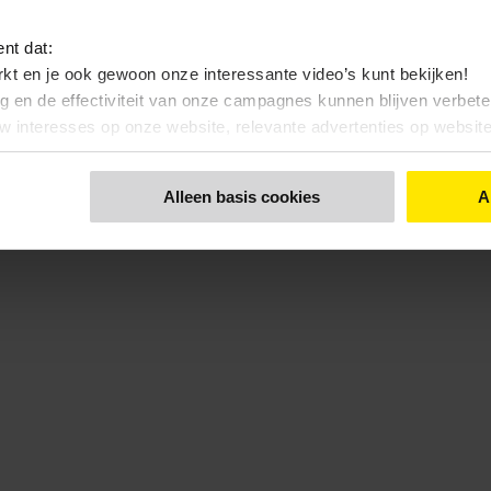
ent dat:
kt en je ook gewoon onze interessante video’s kunt bekijken!
ng en de effectiviteit van onze campagnes kunnen blijven verbet
uw interesses op onze website, relevante advertenties op websi
nt dat:
Alleen basis cookies
A
 bekijken, zonde toch…?
 functionele- en anonieme statistieken cookies gebruiken
 een keuze maakt. Via de knop 'Details tonen' en de pagina '
Cook
kunt u ook uw keuze aanpassen.