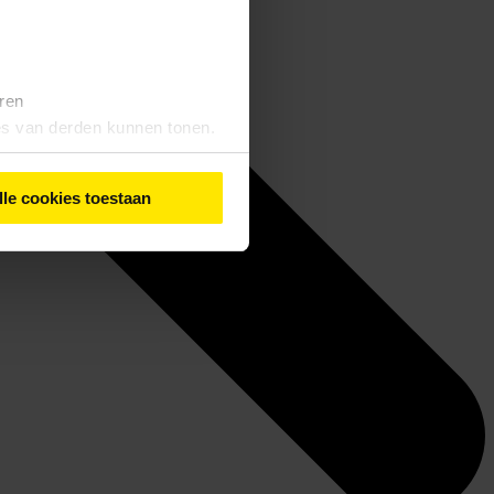
eren
tes van derden kunnen tonen.
lle cookies toestaan
iebeleid
' vindt u meer