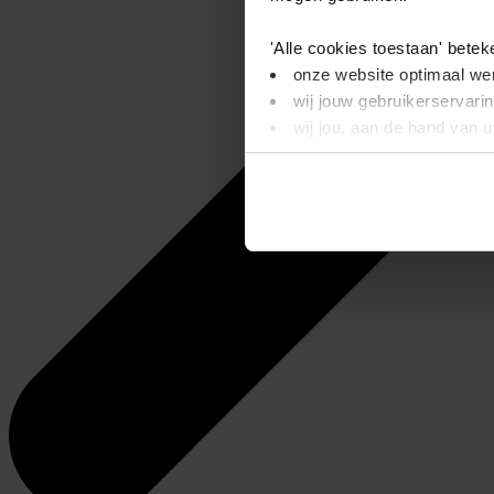
'Alle cookies toestaan' betek
onze website optimaal wer
wij jouw gebruikerservari
wij jou, aan de hand van 
'Alleen basis cookies' beteke
je onze video’s niet kunt
wij alleen noodzakelijke-,
Dit bericht verdwijnt zodra u
informatie. Op deze pagina 