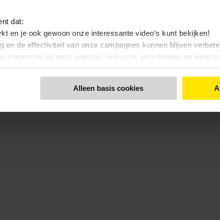
ent dat:
kt en je ook gewoon onze interessante video’s kunt bekijken!
ng en de effectiviteit van onze campagnes kunnen blijven verbet
uw interesses op onze website, relevante advertenties op websi
nt dat:
Alleen basis cookies
A
 bekijken, zonde toch…?
 functionele- en anonieme statistieken cookies gebruiken
 een keuze maakt. Via de knop 'Details tonen' en de pagina '
Cook
kunt u ook uw keuze aanpassen.