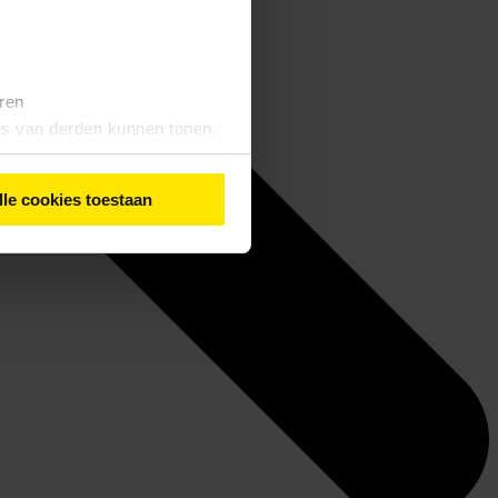
eren
tes van derden kunnen tonen.
lle cookies toestaan
iebeleid
' vindt u meer