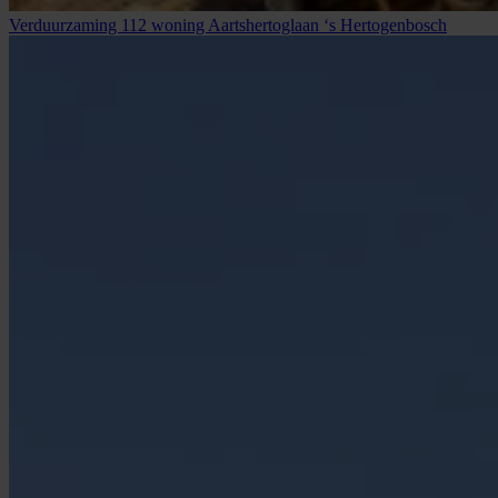
Verduurzaming 112 woning Aartshertoglaan ‘s Hertogenbosch