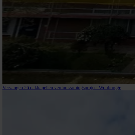
Vervangen 26 dakkapellen verduurzamingsproject Woubrugge