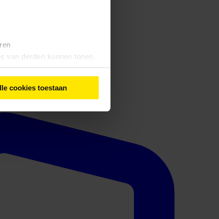
eren
tes van derden kunnen tonen.
lle cookies toestaan
iebeleid
' vindt u meer