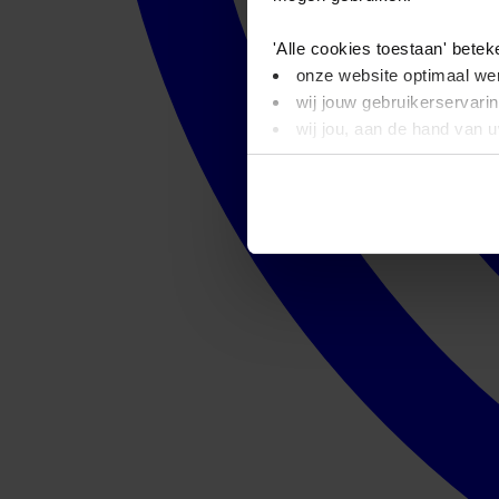
'Alle cookies toestaan' betek
onze website optimaal wer
wij jouw gebruikerservari
wij jou, aan de hand van 
'Alleen basis cookies' beteke
je onze video’s niet kunt
wij alleen noodzakelijke-,
Dit bericht verdwijnt zodra u
informatie. Op deze pagina 