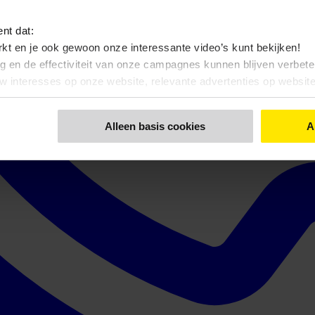
ent dat:
kt en je ook gewoon onze interessante video’s kunt bekijken!
ng en de effectiviteit van onze campagnes kunnen blijven verbet
uw interesses op onze website, relevante advertenties op websi
nt dat:
Alleen basis cookies
A
 bekijken, zonde toch…?
 functionele- en anonieme statistieken cookies gebruiken
 een keuze maakt. Via de knop 'Details tonen' en de pagina '
Cook
kunt u ook uw keuze aanpassen.