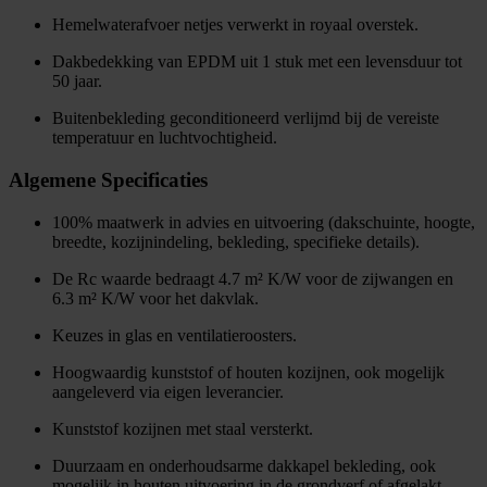
Hemelwaterafvoer netjes verwerkt in royaal overstek.
Dakbedekking van EPDM uit 1 stuk met een levensduur tot
50 jaar.
Buitenbekleding geconditioneerd verlijmd bij de vereiste
temperatuur en luchtvochtigheid.
Algemene Specificaties
100% maatwerk in advies en uitvoering (dakschuinte, hoogte,
breedte, kozijnindeling, bekleding, specifieke details).
De Rc waarde bedraagt 4.7 m² K/W voor de zijwangen en
6.3 m² K/W voor het dakvlak.
Keuzes in glas en ventilatieroosters.
Hoogwaardig kunststof of houten kozijnen, ook mogelijk
aangeleverd via eigen leverancier.
Kunststof kozijnen met staal versterkt.
Duurzaam en onderhoudsarme dakkapel bekleding, ook
mogelijk in houten uitvoering in de grondverf of afgelakt.