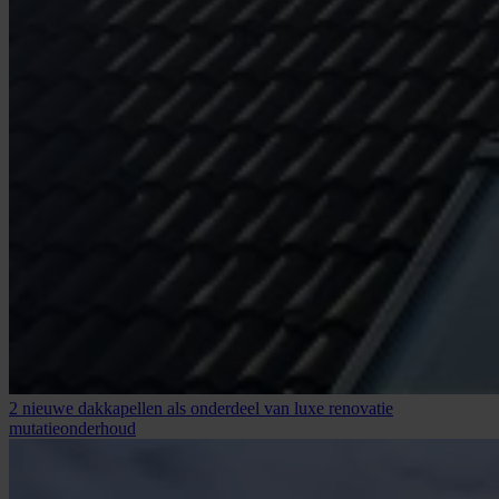
2 nieuwe dakkapellen als onderdeel van luxe renovatie
mutatieonderhoud