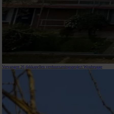
Vervangen 26 dakkapellen verduurzamingsproject Woubrugge