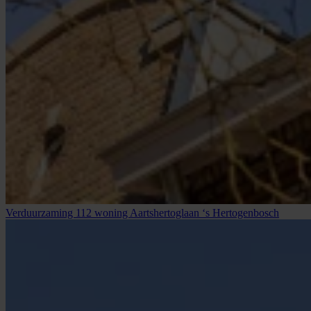
Verduurzaming 112 woning Aartshertoglaan ‘s Hertogenbosch