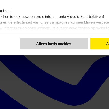
ent dat:
kt en je ook gewoon onze interessante video’s kunt bekijken!
ng en de effectiviteit van onze campagnes kunnen blijven verbet
uw interesses op onze website, relevante advertenties op websi
nt dat:
Alleen basis cookies
A
 bekijken, zonde toch…?
 functionele- en anonieme statistieken cookies gebruiken
 een keuze maakt. Via de knop 'Details tonen' en de pagina '
Cook
kunt u ook uw keuze aanpassen.