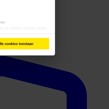
eren
tes van derden kunnen tonen.
lle cookies toestaan
iebeleid
' vindt u meer