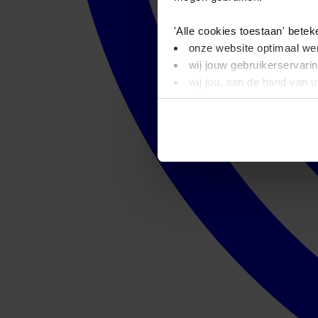
'Alle cookies toestaan' betek
onze website optimaal wer
wij jouw gebruikerservari
wij jou, aan de hand van 
'Alleen basis cookies' beteke
je onze video’s niet kunt
wij alleen noodzakelijke-,
Dit bericht verdwijnt zodra u
informatie. Op deze pagina 