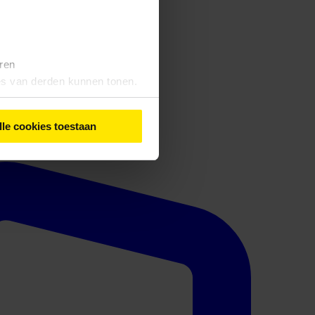
eren
tes van derden kunnen tonen.
lle cookies toestaan
iebeleid
' vindt u meer