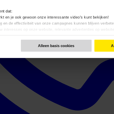
ent dat:
kt en je ook gewoon onze interessante video’s kunt bekijken!
ng en de effectiviteit van onze campagnes kunnen blijven verbet
uw interesses op onze website, relevante advertenties op websi
nt dat:
Alleen basis cookies
A
 bekijken, zonde toch…?
 functionele- en anonieme statistieken cookies gebruiken
 een keuze maakt. Via de knop 'Details tonen' en de pagina '
Cook
kunt u ook uw keuze aanpassen.