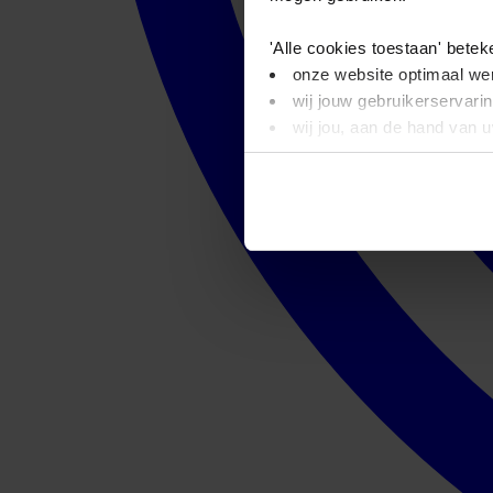
'Alle cookies toestaan' betek
onze website optimaal wer
wij jouw gebruikerservari
wij jou, aan de hand van 
'Alleen basis cookies' beteke
je onze video’s niet kunt
wij alleen noodzakelijke-,
Dit bericht verdwijnt zodra u
informatie. Op deze pagina 