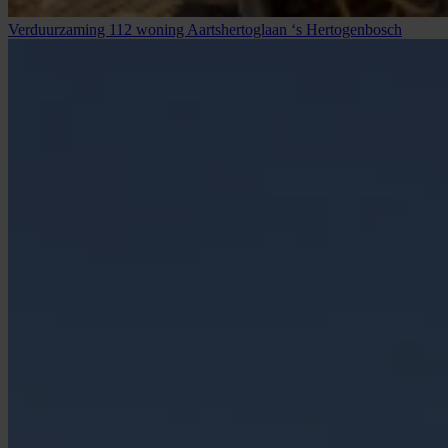
Verduurzaming 112 woning Aartshertoglaan ‘s Hertogenbosch