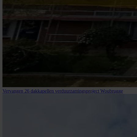
Vervangen 26 dakkapellen verduurzamingsproject Woubrugge