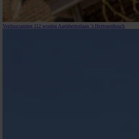
Verduurzaming 112 woning Aartshertoglaan ‘s Hertogenbosch