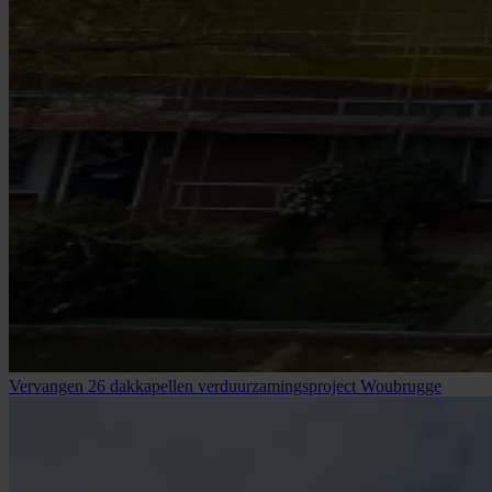
Vervangen 26 dakkapellen verduurzamingsproject Woubrugge