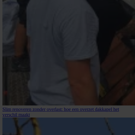
Slim renoveren zonder overlast: hoe een overzet dakkapel het
verschil maakt