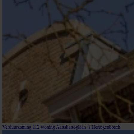
Verduurzaming 112 woning Aartshertoglaan ‘s Hertogenbosch