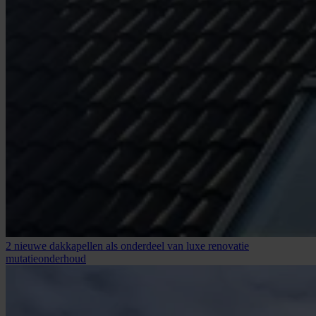
2 nieuwe dakkapellen als onderdeel van luxe renovatie
mutatieonderhoud