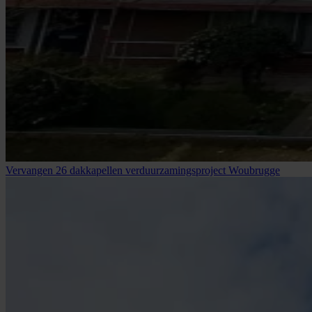
Vervangen 26 dakkapellen verduurzamingsproject Woubrugge