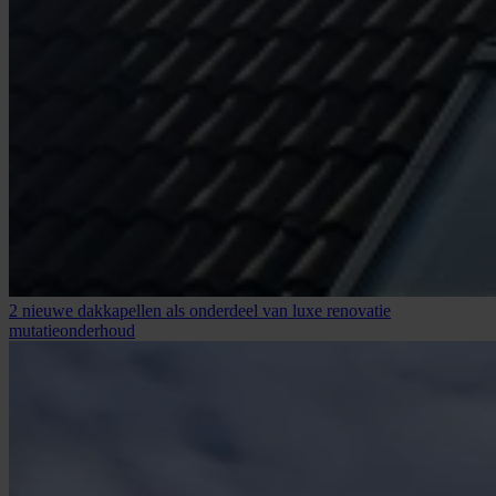
2 nieuwe dakkapellen als onderdeel van luxe renovatie
mutatieonderhoud