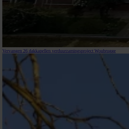
Vervangen 26 dakkapellen verduurzamingsproject Woubrugge