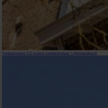
Verduurzaming 112 woning Aartshertoglaan ‘s Hertogenbosch